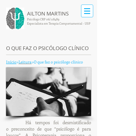
AILTON MARTINS
Psicólogo CRP 06/118489
Especialista em Terapia Comportamental - USP
O QUE FAZ O PSICÓLOGO CLÍNICO
Início
>
Leitura
>
O que faz o psicólogo clínico
Há tempos foi desmistificado
o preconceito de que “psicólogo é para
loucos”. A Psicoterapia proporciona o