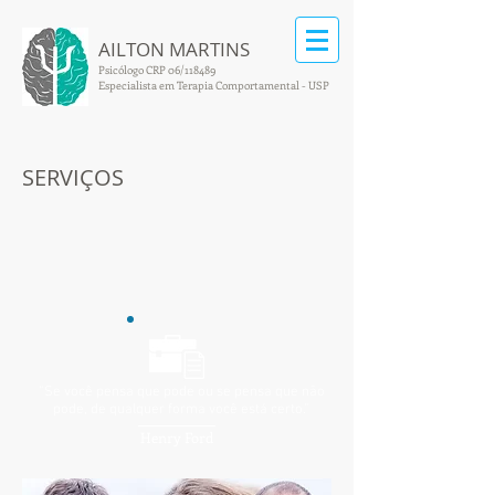
AILTON MARTINS
Psicólogo CRP 06/118489
Especialista em Terapia Comportamental - USP
SERVIÇOS
“Se você pensa que pode ou se pensa que não
pode, de qualquer forma você está certo.”
Henry Ford